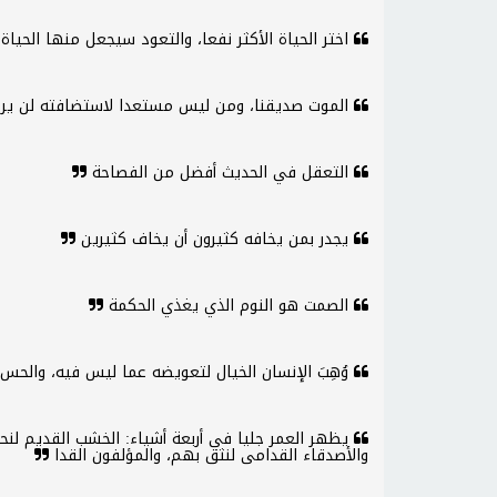
اختر الحياة الأكثر نفعا، والتعود سيجعل منها الحياة 
الموت صديقنا، ومن ليس مستعدا لاستضافته لن يرتا
التعقل في الحديث أفضل من الفصاحة
يجدر بمن يخافه كثيرون أن يخاف كثيرين
الصمت هو النوم الذي يغذي الحكمة
وُهِبَ الإنسان الخيال لتعويضه عما ليس فيه، والح
يظهر العمر جليا في أربعة أشياء: الخشب القديم لنحر
والأصدقاء القدامى لنثق بهم، والمؤلفون القدا