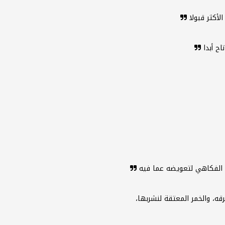
الأكثر قبولا
ح أبدا
س الفكاهي لتعويضه عما فيه
قه، والخمر المعتقة لنشربها،