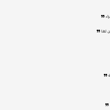
راء
ن لها
ة