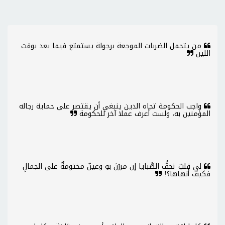
من يتحمل الضربات الموجعة برجولة يستمتع فيما بعد بوقت
اللين
واجب الحكومة تجاه الدين ينبغي أن يقتصر على حماية رجاله
المؤمنين به، ولست أعرف عملا آخر للحكومة
لي قلبٌ تحفُّ الصَّبايا إن مررْنَ بهِ وعينٌ مختومةٌ على الجمالِ
فكيفَ أنهاها؟!