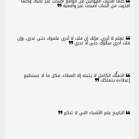
كلما اقتربت القوانين من الواقع أصبحت غير ثابتة، وكلما
اقتربت من الثبات أصبحت غير واقعية
تعلم لا أدري، فإنك إن قلت لا أدري علموك حتى تدري، وإن
قلت أدري سألوك حتى لا تدري
التملُّك الكامل لا يثبته إلا العطاء، فكل ما لا تستطيع
إعطاءه يتملكك
التاريخ عِلم الأشياء التي لا تتكرر