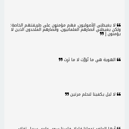
لا يغيظني الأصوليون، فهم مؤمنون على طريقتهم الخاصة؛
ولكن يغيظني أنصارهم العلمانيون، وأَنصارهم الملحدون الذين لا
يؤمنون إ
الهوية هي ما نُوَرِّث لا ما نَرِث
لا ليل يكفينا لنحلم مرتين
أيها الحاضر تحملنا قليلا، فلسنا سوى عابري سبيل ثقلاء