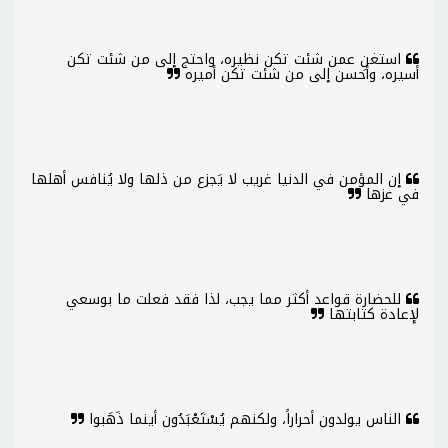
استغنِ عمن شئت تكن نظيره، واحتج إلى من شئت تكن
أسيره، وأحسن إلى من شئت تكن أميره
إن المؤمن في الدنيا غريب لا يَجزع من ذلها ولا يُنافس أهلها
في عزها
للحضارة قواعد أكثر مما يجب، لذا فقد فعلت ما بوسعي
لإعادة كتابتها
الناس يولدون أحراراً، ولكنهم يُسْتَعْبَدُون أينما ذَهَبوا