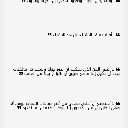
الرقباء رجال أموات وضعوا للحكم بين الحياة والموت
الله لا يعرف الأشياء، بل هو الأشياء
لا أطيق الفن الذي يمكنك أن تدور حوله وتعجب به، فالكِتاب
يجب أن يكون إما قاطع طريق أو ثائراً أو رجلاً من العامة
لا أستطيع أن أخلص نفسي من أكثر حماقات الشباب بؤسا، ألا
وهي الظن بأن من يهتمون بنا سوف يهتمون بما نقدره