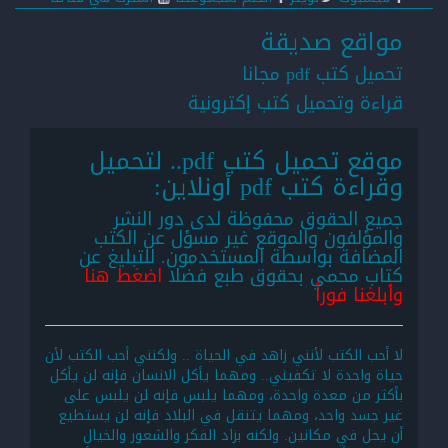
مواقع صديقة
تحميل كتب pdf مجانا
قراءة وتحميل كتب إكترونية
موقع تحميل كتب pdf.. لتحميل
وقراءة كتب pdf أونلاين:
جميع الحقوق محفوظة لدى دور النشر
والمؤلفون والموقع غير مسؤل عن الكتب
المضافة بواسطة المستخدمون. للتبليغ عن
كتاب محمي بحقوق طبع فضلا
اضغط هنا
وأبلغنا فوراً
لا أحب الكتب لأنني زاهد في الحياة .. ولكنني أحب الكتب لأن
حياة واحدة لا تكفيني.. ومهما يأكل الانسان فإنه لن يأكل
بأكثر من معدة واحدة، ومهما يلبس فإنه لن يلبس على
غير جسد واحد، ومهما يتنقل في البلاد فإنه لن يستطيع
أن يحل في مكانين. ولكنه بزاد الفكر والشعور والخيال