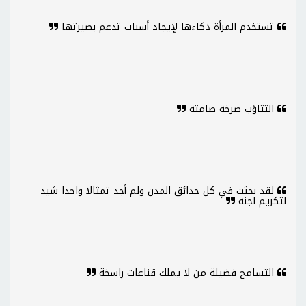
تستخدم المرأة ذكاءها لإيجاد أسباب تدعم بصيرتها
التثاؤب صرخة صامتة
لقد بحثت في كل حدائق المدن ولم أجد تمثالا واحدا شيد
لتكريم لجنة
التسامح فضيلة من لا يملك قناعات راسخة