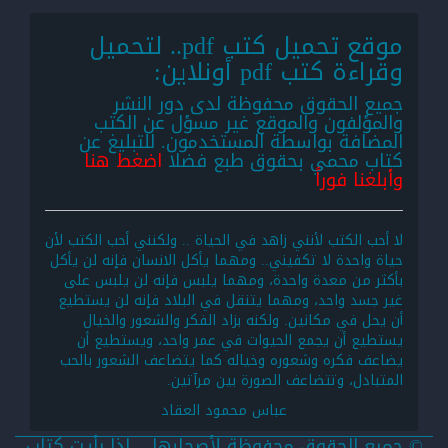
موقع تحميل كتب pdf.. لتحميل
وقراءة كتب pdf أونلاين:
جميع الحقوق محفوظة لدى دور النشر
والمؤلفون والموقع غير مسؤل عن الكتب
المضافة بواسطة المستخدمون. للتبليغ عن
كتاب محمي بحقوق طبع فضلا
اضغط هنا
وأبلغنا فوراً
لا أحب الكتب لأنني زاهد في الحياة .. ولكنني أحب الكتب لأن
حياة واحدة لا تكفيني.. ومهما يأكل الانسان فإنه لن يأكل
بأكثر من معدة واحدة، ومهما يلبس فإنه لن يلبس على
غير جسد واحد، ومهما يتنقل في البلاد فإنه لن يستطيع
أن يحل في مكانين. ولكنه بزاد الفكر والشعور والخيال
يستطيع أن يجمع الحيوات في عمر واحد، ويستطيع أن
يضاعف فكره وشعوره وخياله كما يتضاعف الشعور بالحب
المتبادل، وتتضاعف الصورة بين مرآتين.
عباس محمود العقاد
© جميع الحقوق محفوظة لأصحابها .. اذا رأيت كتاب