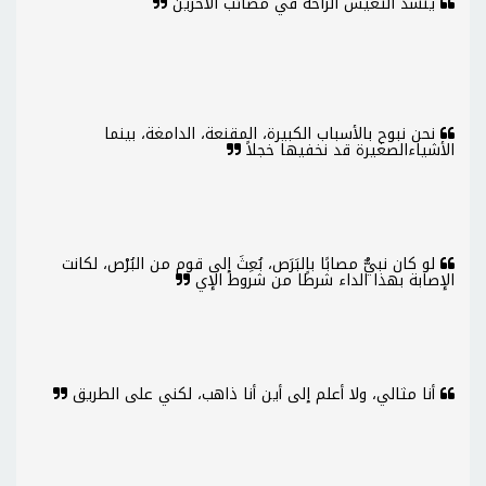
ينشد التعيس الراحة في مصائب الآخرين
نحن نبوح بالأسباب الكبيرة، المقنعة، الدامغة، بينما
الأشياءالصغيرة قد نخفيها خجلاً
لو كان نبيٌّ مصابًا بالبَرَص، بُعِثَ إلى قوم من البُرْص، لكانت
الإصابة بهذا الداء شرطًا من شروط الإي
أنا مثالي، ولا أعلم إلى أين أنا ذاهب، لكني على الطريق