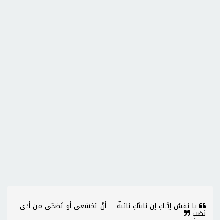
يا نفسُ إيَّاكِ إن نابتْكِ نائبةٌ ... أنْ تخشعي أو تَضجّي من أذى
نَصَبِ