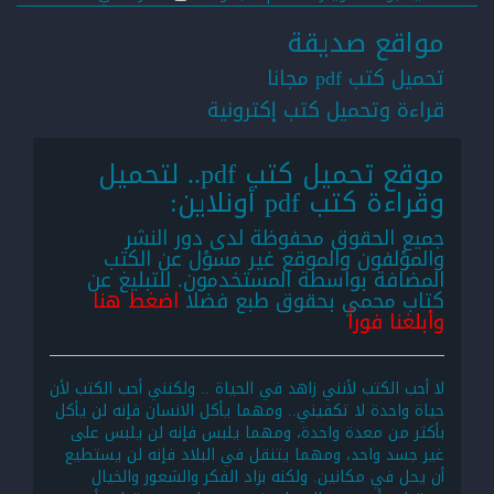
مواقع صديقة
تحميل كتب pdf مجانا
قراءة وتحميل كتب إكترونية
موقع تحميل كتب pdf.. لتحميل
وقراءة كتب pdf أونلاين:
جميع الحقوق محفوظة لدى دور النشر
والمؤلفون والموقع غير مسؤل عن الكتب
المضافة بواسطة المستخدمون. للتبليغ عن
كتاب محمي بحقوق طبع فضلا
اضغط هنا
وأبلغنا فوراً
لا أحب الكتب لأنني زاهد في الحياة .. ولكنني أحب الكتب لأن
حياة واحدة لا تكفيني.. ومهما يأكل الانسان فإنه لن يأكل
بأكثر من معدة واحدة، ومهما يلبس فإنه لن يلبس على
غير جسد واحد، ومهما يتنقل في البلاد فإنه لن يستطيع
أن يحل في مكانين. ولكنه بزاد الفكر والشعور والخيال