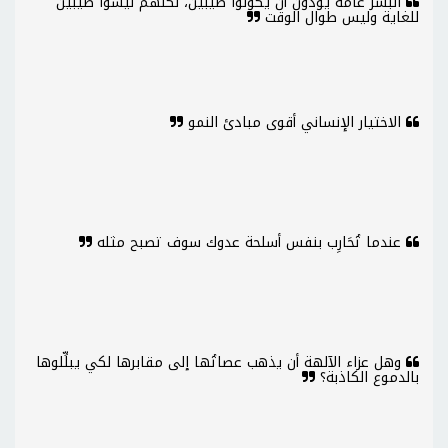
البشر عامة يودون أن يكونوا طيبين، لكنهم ليسوا طيبين
للغاية وليس طوال الوقت
الاختيار الإنساني أقوى مبادئ النمو
عندما تُحَارِب بنفس أسلحة عدوك سوف تصبح مثله
وهل عزاء الآلهة أن يذهب عصاتُها إلى مقابرها لكي يبلِّلوها
بالدموع الكاذبة؟