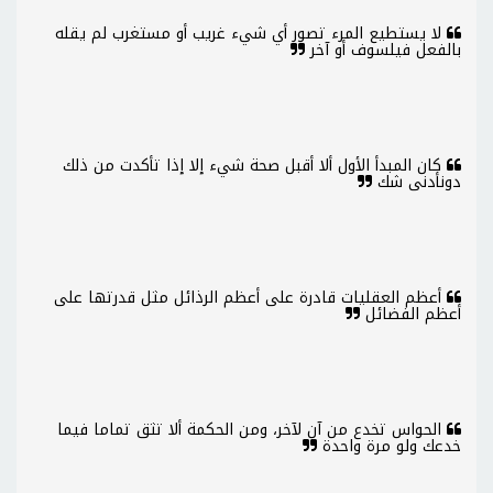
لا يستطيع المرء تصور أي شيء غريب أو مستغرب لم يقله
بالفعل فيلسوف أو آخر
كان المبدأ الأول ألا أقبل صحة شيء إلا إذا تأكدت من ذلك
دونأدنى شك
أعظم العقليات قادرة على أعظم الرذائل مثل قدرتها على
أعظم الفضائل
الحواس تخدع من آن لآخر، ومن الحكمة ألا تثق تماما فيما
خدعك ولو مرة واحدة