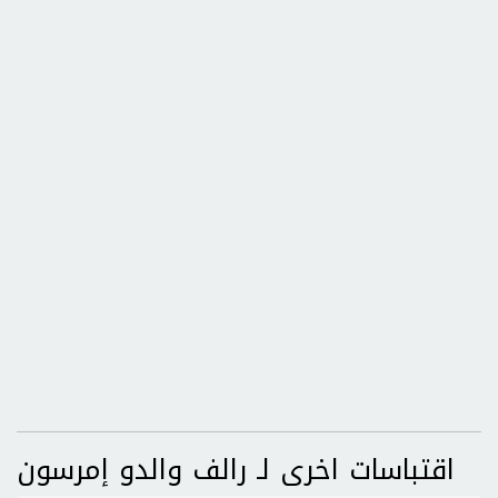
اقتباسات اخرى لـ رالف والدو إمرسون