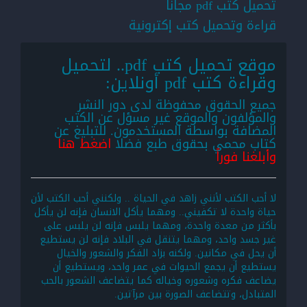
تحميل كتب pdf مجانا
قراءة وتحميل كتب إكترونية
موقع تحميل كتب pdf.. لتحميل
وقراءة كتب pdf أونلاين:
جميع الحقوق محفوظة لدى دور النشر
والمؤلفون والموقع غير مسؤل عن الكتب
المضافة بواسطة المستخدمون. للتبليغ عن
كتاب محمي بحقوق طبع فضلا
اضغط هنا
وأبلغنا فوراً
لا أحب الكتب لأنني زاهد في الحياة .. ولكنني أحب الكتب لأن
حياة واحدة لا تكفيني.. ومهما يأكل الانسان فإنه لن يأكل
بأكثر من معدة واحدة، ومهما يلبس فإنه لن يلبس على
غير جسد واحد، ومهما يتنقل في البلاد فإنه لن يستطيع
أن يحل في مكانين. ولكنه بزاد الفكر والشعور والخيال
يستطيع أن يجمع الحيوات في عمر واحد، ويستطيع أن
يضاعف فكره وشعوره وخياله كما يتضاعف الشعور بالحب
المتبادل، وتتضاعف الصورة بين مرآتين.