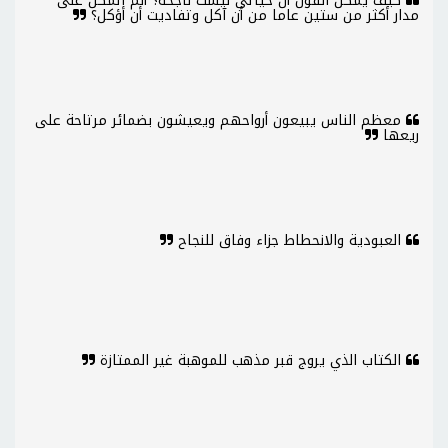
كيف يمكن القول أن حياتي ليست ناجحة؟ ألم أتمكن على
مدار أكثر من ستين عاما من أن آكل وتفاديت أن أؤكل؟
معظم الناس يبيعون أرواحهم ويعيشون بضمائر مرتاحة على
ريعها
العبودية والانحطاط جزاء وفاق للنجاح
الكتاب الذي يروج قبر مذهب للموهبة غير الممتازة