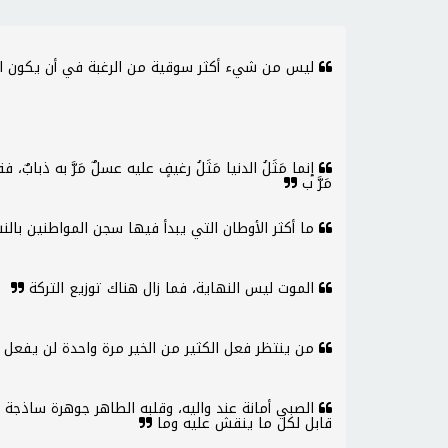
ليس من شيء أكثر سوقية من الرغبة في أن يكون الم
إنما مَثَلُ الدنيا مَثَلُ رغيفٍ عليه عسلٌ مَرَّ به ذبابٌ،
مَرَّ ب
ما أكثر الأوطان التي يبدأ فيها سجن المواطنين بال
الموت ليس النهاية، فما زال هناك توزيع التركة
من ينتظر فعل الكثير من الخير مرة واحدة لن يفعل ش
الصبي أمانة عند واليه، وقلبه الطاهر جوهرة ساذجة
قابل لكل ما ينقش عليه وما