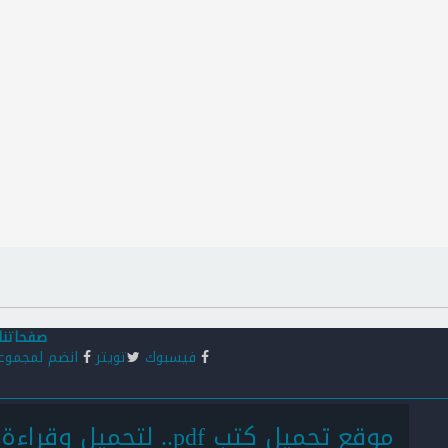
صفحاتنا
فيسبوك
تويتر
انضم لمجموع
موقع تحميل كتب pdf.. لتحميل وقراءة كتب pdf أونلاين: