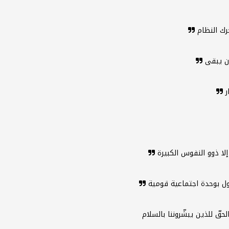
رك النظام
أن يبقى
ار
لا ذوو النفوس الكبيرة
نقول بوحدة اجتماعية قومية
حقّ للذين يبشّروننا بالسلام