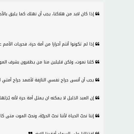
إذا كان لابد من هلاكنا، يجب أن نهلك كما يليق بالأحر
إذا لم تكونوا أنتم أحرارا من أمة حرة، فحريات الأمم 
كلنا نموت، ولكن قليلين منا من يظفرون بشرف الم
يجب أن أنسى جراح نفسي النازفة لأضمد جراح أمتي ا
إن العبد الذليل لا يمكنه ان يمثل أمة حرة لأنه يُذِله
إننا نحبّ الحياة لأننا نحبّ الحريّة، ونحبّ الموت متى 
اقتتالنا على السماء أفقدنا الارض