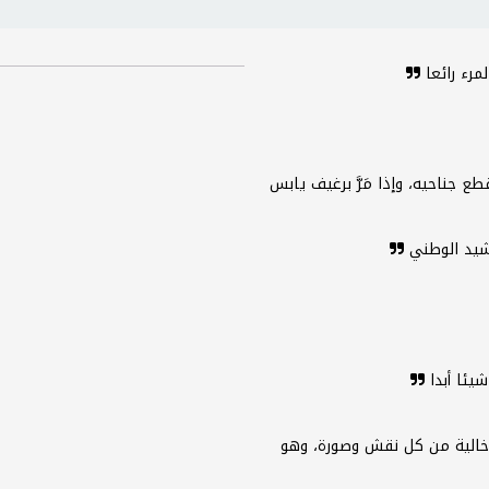
رء رائعا
 فقطع جناحيه، وإذا مَرَّ برغيف يابس
نشيد الوطني
يئا أبدا
 خالية من كل نقش وصورة، وهو