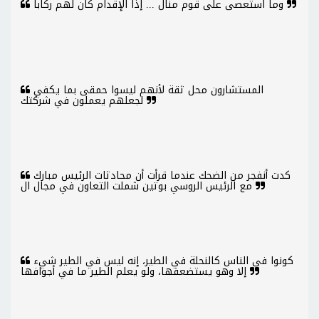
وما استعصى على قوم منال ... إذا الإقدام كان لهم ركابا
المستشارون محل ثقة لأنهم ليسوا حمقى بما يكفي
لجعلهم يعملون في شركتك
كدت أنفجر من الضحك عندما قرأت أن محادثات الرئيس مبارك
مع الرئيس الروسي بوتين شملت التعاون في مجال ال
كونوا في الناس كالنحلة في الطير، إنه ليس في الطير شيء
إلا وهو يستضعفها، ولو يعلم الطير ما في أجوافها