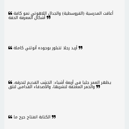
أعاقت المدرسية (القروسطية) والجدال اللاهوتي نمو كافة
أشكال المعرفة الحقة
أريد رجلا تتبلور بوجوده أنوثتي كاملة
يظهر العمر جليا في أربعة أشياء: الخشب القديم لنحرقه،
والخمر المعتقة لنشربها، والأصدقاء القدامى لنثق
الكتابة انفتاح جرح ما