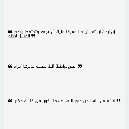
إن أردتَ أن تعيش حبا عميقا عليكَ أن تجمع وتحتفظ وتدخر
العسل لأجله
البيروقراطية آلية ضخمة يديرها أقزام
لا تمنعن أناسا من عبور النهر عندما يكون في قاربك مكان