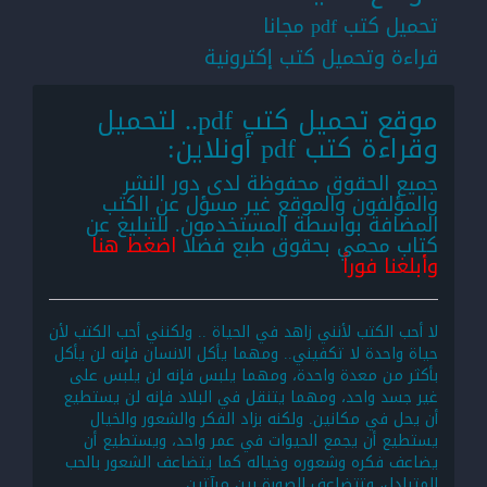
تحميل كتب pdf مجانا
قراءة وتحميل كتب إكترونية
موقع تحميل كتب pdf.. لتحميل
وقراءة كتب pdf أونلاين:
جميع الحقوق محفوظة لدى دور النشر
والمؤلفون والموقع غير مسؤل عن الكتب
المضافة بواسطة المستخدمون. للتبليغ عن
كتاب محمي بحقوق طبع فضلا
اضغط هنا
وأبلغنا فوراً
لا أحب الكتب لأنني زاهد في الحياة .. ولكنني أحب الكتب لأن
حياة واحدة لا تكفيني.. ومهما يأكل الانسان فإنه لن يأكل
بأكثر من معدة واحدة، ومهما يلبس فإنه لن يلبس على
غير جسد واحد، ومهما يتنقل في البلاد فإنه لن يستطيع
أن يحل في مكانين. ولكنه بزاد الفكر والشعور والخيال
يستطيع أن يجمع الحيوات في عمر واحد، ويستطيع أن
يضاعف فكره وشعوره وخياله كما يتضاعف الشعور بالحب
المتبادل، وتتضاعف الصورة بين مرآتين.