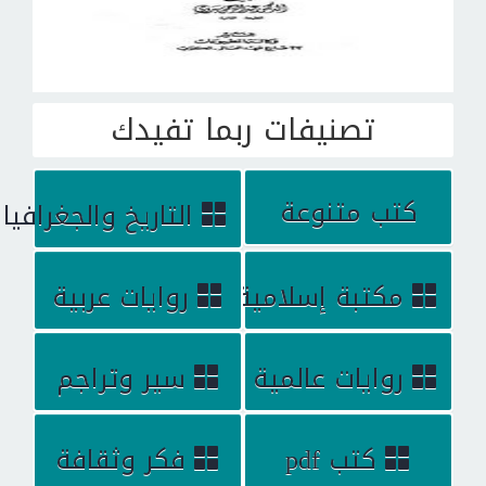
تصنيفات ربما تفيدك
كتب متنوعة
التاريخ والجغرافيا
مكتبة إسلامية
روايات عربية
روايات عالمية
سير وتراجم
كتب pdf
فكر وثقافة