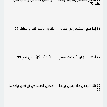
غلبا
إذا رجع الحكيم إلى حجاه ... تهاون بالمذاهب وازدراها
أيها الغرّ إنْ خُصِصْتَ بعقلٍ ... فاتّبعْهُ فكلّ عقلٍ نبي
أمّا اليقين فلا يقين وإنما ... أقصى اجتهادي أن أظن وأحدسا