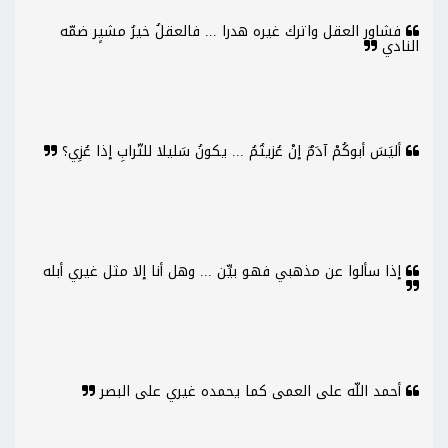
فشاور العقل واترك غيره هدرا ... فالعقلُ خيرُ مشيٍر ضمّه
النادي
أليَسَ أبوكُمْ آدَمٌ إنْ عُزيتُمُ ... يكونُ سَليلا للتّرابِ إذا عُزِي؟
إذا سألوا عن مذهبي فهو بيِّن ... وهل أنا إلا مثل غيري أبله
أحمد اللّه على العمى كما يحمده غيري على البصر