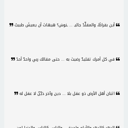
أين بقراطُ، والمقلِّدُ جاليـ ... ـنوسَ؟ هيهاتَ أن يعيشَ طبيبُ
في كل أمرك تقليدٌ رضيتَ به ... حتى مقالك ربي واحدٌ أحدُ
اثنان أهل الأرض ذو عقل بلا ... دين وآخر دَيِّنٌ لا عقل له
الدهر كالدهر والأيام واحدة ... والناس كالناس والدنيا لمن