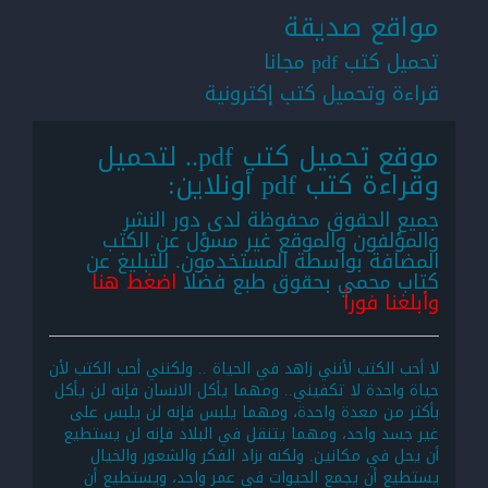
مواقع صديقة
تحميل كتب pdf مجانا
قراءة وتحميل كتب إكترونية
موقع تحميل كتب pdf.. لتحميل
وقراءة كتب pdf أونلاين:
جميع الحقوق محفوظة لدى دور النشر
والمؤلفون والموقع غير مسؤل عن الكتب
المضافة بواسطة المستخدمون. للتبليغ عن
كتاب محمي بحقوق طبع فضلا
اضغط هنا
وأبلغنا فوراً
لا أحب الكتب لأنني زاهد في الحياة .. ولكنني أحب الكتب لأن
حياة واحدة لا تكفيني.. ومهما يأكل الانسان فإنه لن يأكل
بأكثر من معدة واحدة، ومهما يلبس فإنه لن يلبس على
غير جسد واحد، ومهما يتنقل في البلاد فإنه لن يستطيع
أن يحل في مكانين. ولكنه بزاد الفكر والشعور والخيال
يستطيع أن يجمع الحيوات في عمر واحد، ويستطيع أن